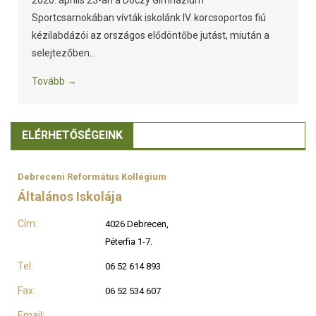
Sportcsarnokában vívták iskolánk IV. korcsoportos fiú
kézilabdázói az országos elődöntőbe jutást, miután a
selejtezőben...
Tovább →
ELÉRHETŐSÉGEINK
Debreceni Református Kollégium
Általános Iskolája
Cím:
4026 Debrecen,
Péterfia 1-7.
Tel:
06 52 614 893
Fax:
06 52 534 607
Email: