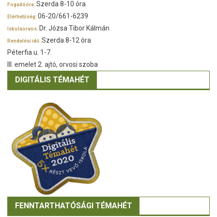
Szerda 8-10 óra
Fogadóóra:
06-20/661-6239
Elérhetőség:
Dr. Józsa Tibor Kálmán
Iskolaorvos:
Szerda 8-12 óra
Rendelési idő:
Péterfia u. 1-7.
III. emelet 2. ajtó, orvosi szoba
DIGITÁLIS TÉMAHÉT
FENNTARTHATÓSÁGI TÉMAHÉT