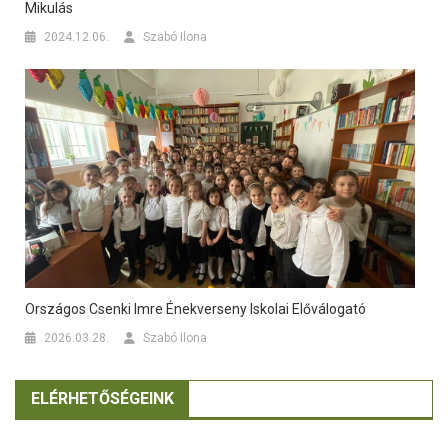
Mikulás
2024.12.06.
Szabó Ilona
Országos Csenki Imre Énekverseny Iskolai Előválogató
2026.03.28.
Szabó Ilona
ELÉRHETŐSÉGEINK