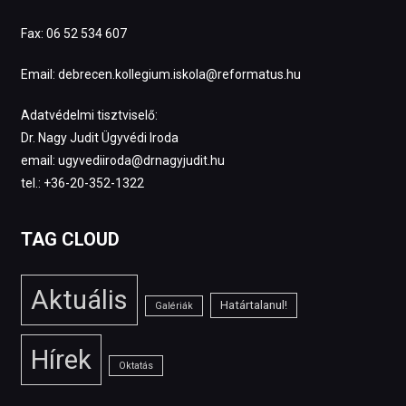
Fax: 06 52 534 607
Email: debrecen.kollegium.iskola@reformatus.hu
Adatvédelmi tisztviselő:
Dr. Nagy Judit Ügyvédi Iroda
email: ugyvediiroda@drnagyjudit.hu
tel.: +36-20-352-1322
TAG CLOUD
Aktuális
Határtalanul!
Galériák
Hírek
Oktatás